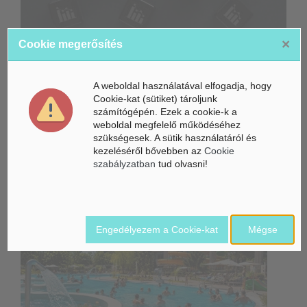
×
Cookie megerősítés
Már a Fed is figyeli a mesterséges intelligencia beruházási
hullámát
Az AMD felvásárlással gyorsítaná fel a mesterséges
A weboldal használatával elfogadja, hogy
intelligencia válaszait
Cookie-kat (sütiket) tároljunk
számítógépén. Ezek a cookie-k a
weboldal megfelelő működéséhez
Összeköltözik a DeepSeek mesterséges intelligenciája és a
Unitree humanoid robotikája
szükségesek. A sütik használatáról és
kezeléséről bővebben az
Cookie
szabályzatban
tud olvasni!
Belföldi hírek /
BELFÖLD
Engedélyezem a Cookie-kat
Mégse