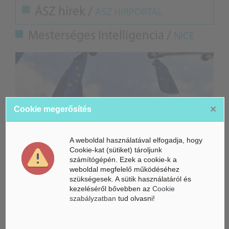
ÁSZ hírek /
ÁSZ HÍRPORTÁL
Mesterséges Intelligencia /
NICE
×
Cookie megerősítés
A weboldal használatával elfogadja, hogy
Cookie-kat (sütiket) tároljunk
számítógépén. Ezek a cookie-k a
weboldal megfelelő működéséhez
szükségesek. A sütik használatáról és
Életbe léptek az Európai Unióban a mesterséges intelligencia
kezeléséről bővebben az
Cookie
új szabályai
szabályzatban
tud olvasni!
Gyorsabbá válhat a fúziós üzemanyag fejlesztése a
mesterséges intelligenciával