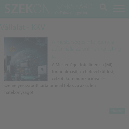
Keresés
Vállalat - KKV
A mesterséges intelligencia
átformálja az online marketing
j...
A Mesterséges Intelligencia (MI)
forradalmasítja a hírlevélküldést,
célzott kommunikációval és
személyre szabott tartalommal fokozza az üzleti
hatékonyságot.