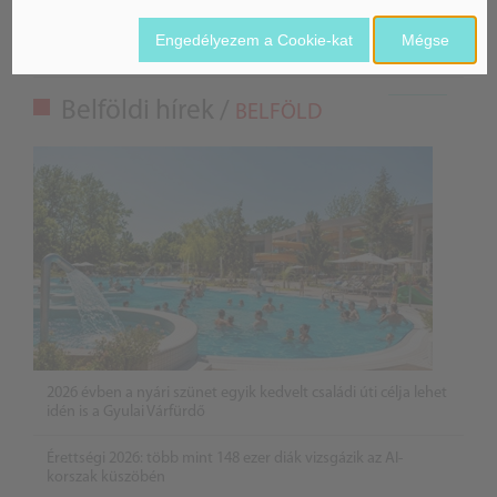
Látó robotkerekesszék segíthet önállóbbá tenni a
Engedélyezem a Cookie-kat
Mégse
mozgáskorlátozott embereket
Belföldi hírek /
BELFÖLD
2026 évben a nyári szünet egyik kedvelt családi úti célja lehet
idén is a Gyulai Várfürdő
Érettségi 2026: több mint 148 ezer diák vizsgázik az AI-
korszak küszöbén