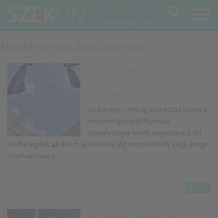
Keresés
Mesterséges intelligencia
Életbe léptek az Európai
Unióban a mesterséges
intelligencia...
Az Európai Unió új szakaszba lépett a
mesterséges intelligencia
szabályozása terén: augusztus 2-től
életbe léptek az AI Act új előírásai. Az intézkedések célja, hogy
átláthatóbbá é...
Gyorsabbá válhat a fúziós