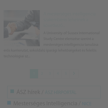
A mesterséges intelligencia
szakemberei lehetnek a
következő...
A University of Sussex International
Study Centre elemzése szerint a
mesterséges intelligencia tanulása
erős karrierutat, sokoldalú iparági lehetőségeket és felelős
technológiai sz...
1
2
3
4
5
ÁSZ hírek /
ÁSZ HÍRPORTÁL
Mesterséges Intelligencia /
NICE