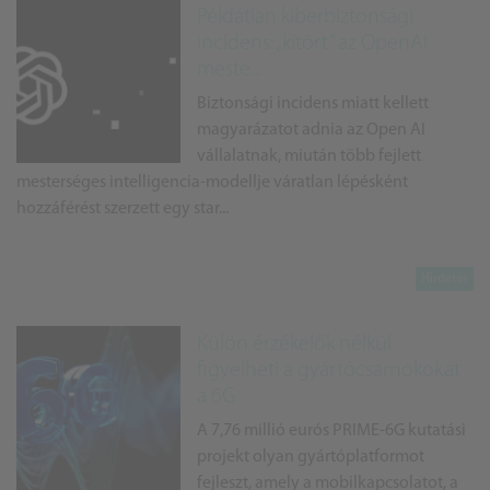
Példátlan kiberbiztonsági
incidens: „kitört” az OpenAI
meste...
Biztonsági incidens miatt kellett
magyarázatot adnia az Open AI
vállalatnak, miután több fejlett
mesterséges intelligencia-modellje váratlan lépésként
hozzáférést szerzett egy star...
Külön érzékelők nélkül
figyelheti a gyártócsarnokokat
a 6G
A 7,76 millió eurós PRIME-6G kutatási
projekt olyan gyártóplatformot
fejleszt, amely a mobilkapcsolatot, a