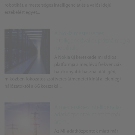
robotikát, a mesterséges intelligenciát és a valós idejű
érzékelést egyet...
A Nokia mesterséges
intelligenciával duplázná meg a
mobilhál...
A Nokia új kereskedelmi rádiós
platformja a meglévő frekvenciák
hatékonyabb használatát ígéri,
miközben fokozatos szoftveres átmenetet kínál a jelenlegi
hálózatoktól a 6G korszakái...
A mesterséges intelligencia-
adatközpontok miatt itt már
áram...
Az MI-adatközpontok miatt már