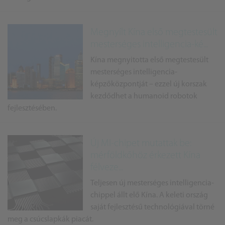
Megnyílt Kína első megtestesült
mesterséges intelligencia-ké...
Kína megnyitotta első megtestesült
mesterséges intelligencia-
képzőközpontját – ezzel új korszak
kezdődhet a humanoid robotok
fejlesztésében.
Új MI-chipet mutattak be:
mérföldkőhöz érkezett Kína
félveze...
Teljesen új mesterséges intelligencia-
chippel állt elő Kína. A keleti ország
saját fejlesztésű technológiával törné
meg a csúcslapkák piacát.