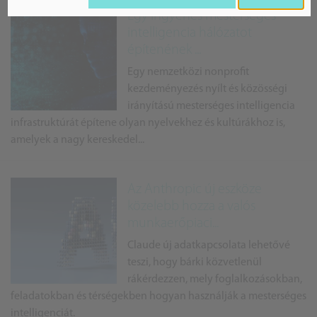
Egy ingyenes mesterséges
intelligencia hálózatot
építenének ...
Egy nemzetközi nonprofit
kezdeményezés nyílt és közösségi
irányítású mesterséges intelligencia
infrastruktúrát építene olyan nyelvekhez és kultúrákhoz is,
amelyek a nagy kereskedel...
Az Anthropic új eszköze
közelebb hozza a valós
munkaerőpiaci...
Claude új adatkapcsolata lehetővé
teszi, hogy bárki közvetlenül
rákérdezzen, mely foglalkozásokban,
feladatokban és térségekben hogyan használják a mesterséges
intelligenciát.