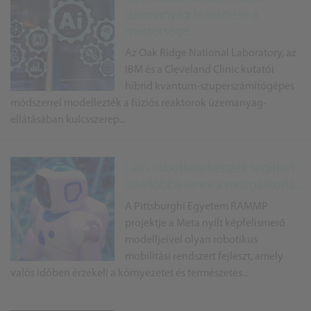
üzemanyag fejlesztése a
mestersége...
Az Oak Ridge National Laboratory, az
IBM és a Cleveland Clinic kutatói
hibrid kvantum-szuperszámítógépes
módszerrel modellezték a fúziós reaktorok üzemanyag-
ellátásában kulcsszerep...
Látó robotkerekesszék segíthet
önállóbbá tenni a mozgáskorlá...
A Pittsburghi Egyetem RAMMP
projektje a Meta nyílt képfelismerő
modelljeivel olyan robotikus
mobilitási rendszert fejleszt, amely
valós időben érzékeli a környezetet és természetes...