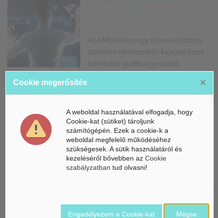
Harminc százalékkal több
választ ígér ugyanannyi pénzért
az ...
Az AMD Helios egy teljes rackszintű
számítási rendszerben kapcsol össze
hetvenkét grafikus gyorsítót,
tizennyolc szerverprocesszort, nagy sebességű hálózatot és
×
Cookie megerősítés
nyílt szoftveres kö...
A weboldal használatával elfogadja, hogy
Új kiberbiztonsági veszély jelent
Cookie-kat (sütiket) tároljunk
számítógépén. Ezek a cookie-k a
meg a dolgozók gépein
weboldal megfelelő működéséhez
A Glow nevű kiberbiztonsági vállalat
szükségesek. A sütik használatáról és
kezeléséről bővebben az
Cookie
olyan védelmi platformot épít, amely
szabályzatban
tud olvasni!
folyamatosan feltérképezi a dolgozói
eszközökön futó programokat,
fejlesztői eszközöket és mesterséges int...
Engedélyezem a Cookie-kat
Mégse