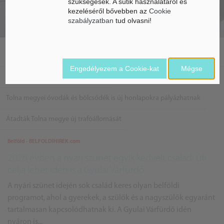
szükségesek. A sütik használatáról és
kezeléséről bővebben az
Cookie
szabályzatban
tud olvasni!
Tolna megyében megháromszorozódott az e-autókba töltött energia
szintje
Engedélyezem a Cookie-kat
Mégse
Tolna megyei iskolákat újítanak fel
Tolna megyei óvodák és bölcsődék is új honlapokra pályázhatnak
Átadták Tolna megye új trafóállomását
Belföld - BELFOLDIHIREK.com
2026 évben a nyári szünet egyik kedvelt családi úti
célja lehet idén is a Gyulai Várfürdő
A nyári szünet idején sok család keres olyan belföldi
programot, ahol a gyerekek, a szülők és a nagyszülők egyaránt
tartalmasan kapcsolódhatnak ki. A Gyulai Várfürdő idén
nyáron is...