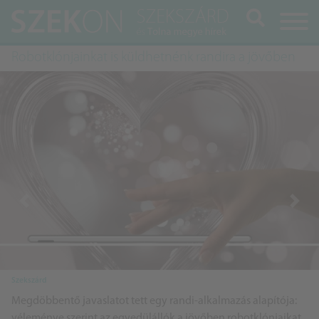
Keresés
Robotklónjainkat is küldhetnénk randira a jövőben
Previous
Next
Szekszárd
Megdöbbentő javaslatot tett egy randi-alkalmazás alapítója:
véleménye szerint az egyedülállók a jövőben robotklónjaikat