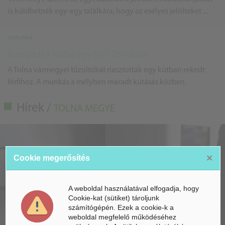
is küldhetnék egy-egy találkára, hogy az esélyes jelölteket ...
Szekszárd
Beragadt a kútba egy férfi Tolnában
A Tolna vármegyei tűzoltókat riasztották egy kútban rekedt
férfihoz. A munkás a mélyben maradt kútásás közben.
Hírek /
TOLNA MEGYE
×
Cookie megerősítés
A weboldal használatával elfogadja, hogy
Cookie-kat (sütiket) tároljunk
számítógépén. Ezek a cookie-k a
weboldal megfelelő működéséhez