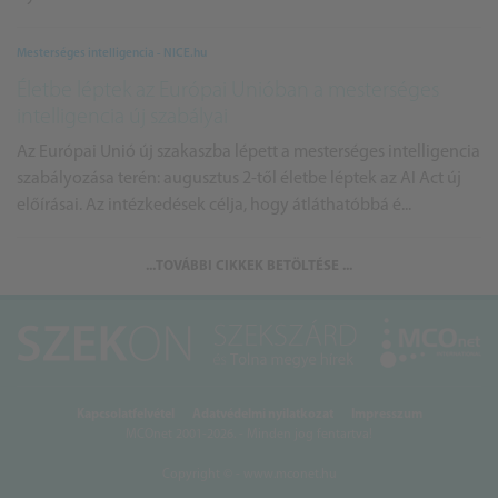
Mesterséges intelligencia - NICE.hu
Életbe léptek az Európai Unióban a mesterséges
intelligencia új szabályai
Az Európai Unió új szakaszba lépett a mesterséges intelligencia
szabályozása terén: augusztus 2-től életbe léptek az AI Act új
előírásai. Az intézkedések célja, hogy átláthatóbbá é...
...TOVÁBBI CIKKEK BETÖLTÉSE ...
Kapcsolatfelvétel
Adatvédelmi nyilatkozat
Impresszum
MCOnet 2001-2026. - Minden jog fentartva!
Copyright © - www.mconet.hu