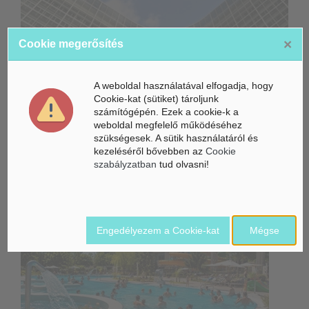
×
Cookie megerősítés
Életbe léptek az Európai Unióban a mesterséges intelligencia
új szabályai
Gyorsabbá válhat a fúziós üzemanyag fejlesztése a
A weboldal használatával elfogadja, hogy
mesterséges intelligenciával
Cookie-kat (sütiket) tároljunk
számítógépén. Ezek a cookie-k a
weboldal megfelelő működéséhez
Látó robotkerekesszék segíthet önállóbbá tenni a
mozgáskorlátozott embereket
szükségesek. A sütik használatáról és
kezeléséről bővebben az
Cookie
szabályzatban
tud olvasni!
Belföldi hírek /
BELFÖLD
Engedélyezem a Cookie-kat
Mégse