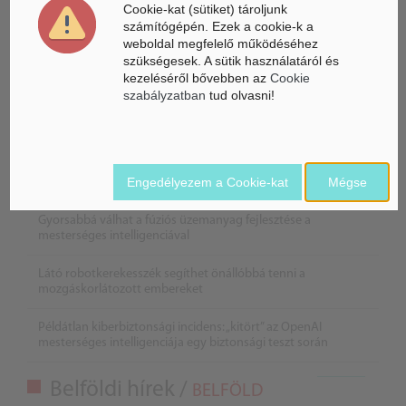
Cookie-kat (sütiket) tároljunk
számítógépén. Ezek a cookie-k a
weboldal megfelelő működéséhez
szükségesek. A sütik használatáról és
kezeléséről bővebben az
Cookie
szabályzatban
tud olvasni!
Engedélyezem a Cookie-kat
Mégse
Gyorsabbá válhat a fúziós üzemanyag fejlesztése a
mesterséges intelligenciával
Látó robotkerekesszék segíthet önállóbbá tenni a
mozgáskorlátozott embereket
Példátlan kiberbiztonsági incidens: „kitört” az OpenAI
mesterséges intelligenciája egy biztonsági teszt során
Belföldi hírek /
BELFÖLD