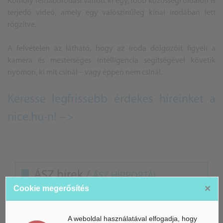
Komoly felháborodást váltott ki egy, több közösségi oldalon is
terjedő videó, amely egy valószínűleg kínai irodában lett
rögzítve.
A felvételen az látható, hogy az iroda dolgozóit figyeli a
kamera és mesterséges intelligencia segítségével követik
nyomon, ki mit csinál – vagy éppen nem csinál.
Keresse legfrissebb érdekes híreinket a
nice.hu-n! -->
ÁSZ hírek /
ÁSZ HÍRPORTÁL
×
Cookie megerősítés
Mesterséges Intelligencia /
NICE
A weboldal használatával elfogadja, hogy