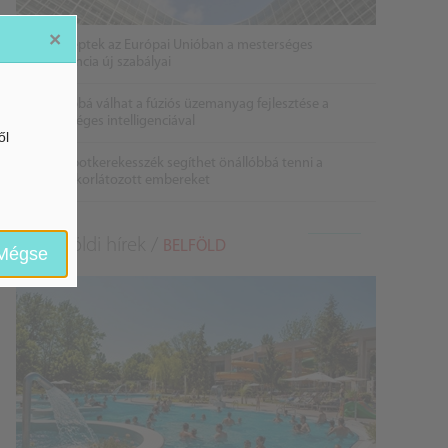
×
Életbe léptek az Európai Unióban a mesterséges
intelligencia új szabályai
Gyorsabbá válhat a fúziós üzemanyag fejlesztése a
mesterséges intelligenciával
ől
Látó robotkerekesszék segíthet önállóbbá tenni a
mozgáskorlátozott embereket
Belföldi hírek /
BELFÖLD
Mégse