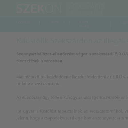
Főoldal
Hírek
Keleti
Gaz
nyitás
Kifüstölik Szekszárdon az illegál
Szennyvízhálózat-ellenőrzést végez a szekszárdi E.R.Ö.V
elvezetések a városban.
Már május 6-tól kezdődően elkezdte felderíteni az E.R.Ö.V. 
tudatta a
szekszard.hu.
Az ellenőrzés úgy történik, hogy az utcai gerincvezetéken l
Ha ugyanis füstölést tapasztalnak az ereszcsatornából, v
jelenti, hogy a csapadékvizet illegálisan a szennyvízcsator