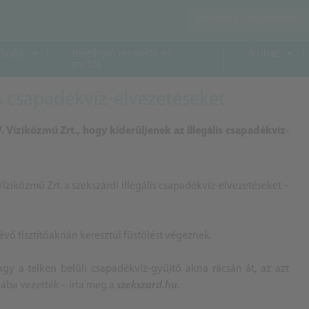
daság
Bérelhető rendelők és
Áruház
műtők
is csapadékvíz-elvezetéseket
. Víziközmű Zrt., hogy kiderüljenek az illegális csapadékvíz-
Víziközmű Zrt. a szekszárdi illegális csapadékvíz-elvezetéseket –
évő tisztítóaknán keresztül füstölést végeznek.
agy a telken belüli csapadékvíz-gyűjtő akna rácsán át, az azt
nába vezették – írta meg a
szekszard.hu.