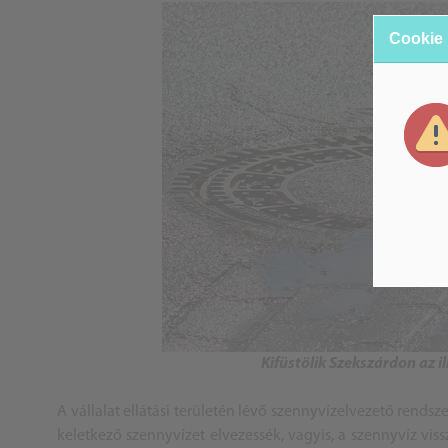
Cookie
Kifüstölik Szekszárdon az i
A vállalat ellátási területén lévő szennyvízelvezető rends
keletkező szennyvízet elvezessék, vagyis, a szennyvíz viss