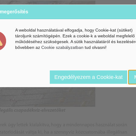
 megerősítés
A weboldal használatával elfogadja, hogy Cookie-kat (sütiket)
tároljunk számítógépén. Ezek a cookie-k a weboldal megfelelő
működéséhez szükségesek. A sütik használatáról és kezelésér
bővebben az
Cookie szabályzatban
tud olvasni!
Engedélyezem a Cookie-kat
llegális csapadékvíz-elvezetőket
zerek úgy lettek kialakítva, hogy a mindennapos használat során
zatorlódását váltja ki, ha a szennyvíz közcsatornába illegálisan