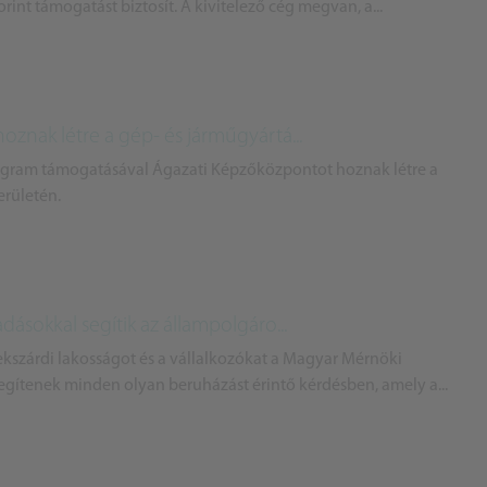
rint támogatást biztosít. A kivitelező cég megvan, a...
znak létre a gép- és járműgyártá...
ogram támogatásával Ágazati Képzőközpontot hoznak létre a
erületén.
ásokkal segítik az állampolgáro...
zekszárdi lakosságot és a vállalkozókat a Magyar Mérnöki
gítenek minden olyan beruházást érintő kérdésben, amely a...