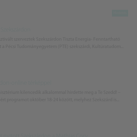
k Szekszárdon
tivált szerveztek Szekszárdon Tiszta Energia- Fenntartható
t a Pécsi Tudományegyetem (PTE) szekszárdi, Kultúratudom...
don-online térképpel
isztérium kilencedik alkalommal hirdette meg a Te Szedd! –
rt programot október 18-24 között, melyhez Szekszárd is...
yitott Szekszárdon a Mathias Corv...