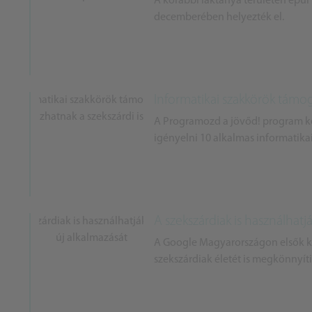
A korábbi laktanya területén épü
decemberében helyezték el.
Informatikai szakkörök támog
A Programozd a jövőd! program ke
igényelni 10 alkalmas informatika
A szekszárdiak is használhatj
A Google Magyarországon elsők köz
szekszárdiak életét is megkönnyíti