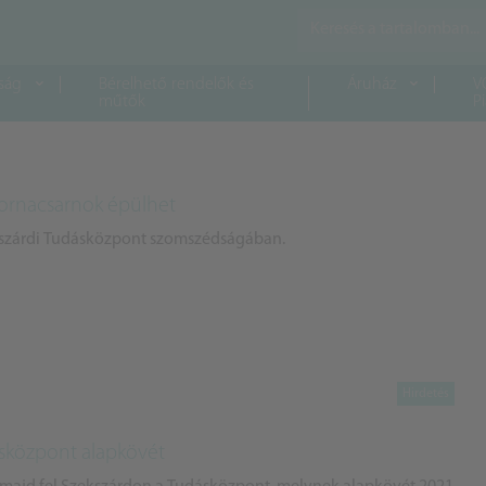
ság
Bérelhető rendelők és
Áruház
V
műtők
P
ornacsarnok épülhet
kszárdi Tudásközpont szomszédságában.
ásközpont alapkövét