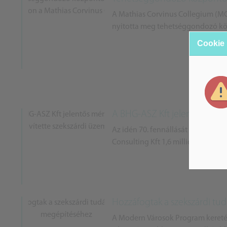
A Mathias Corvinus Collegium (M
nyitotta meg tehetséggondozó kö
Cookie
A BHG-ASZ Kft jelentős mérté
Az idén 70. fennállását ünneplő BH
Consulting Kft 1,6 millió euróból bő
Hozzáfogtak a szekszárdi t
A Modern Városok Program keretéb