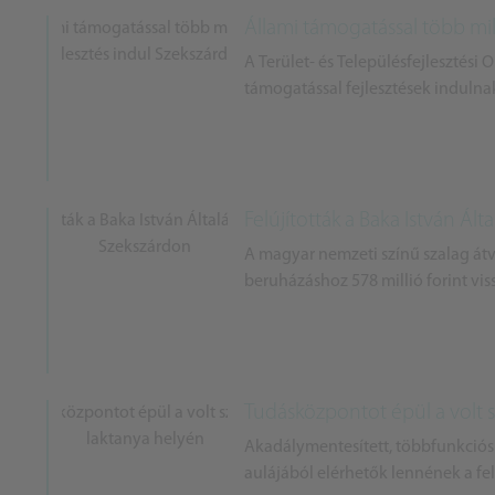
Állami támogatással több milli
A Terület- és Településfejlesztési 
támogatással fejlesztések indulnak
Felújították a Baka István Ált
A magyar nemzeti színű szalag átvá
beruházáshoz 578 millió forint vis
Tudásközpontot épül a volt s
Akadálymentesített, többfunkciós 
aulájából elérhetők lennének a fel