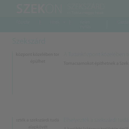
Főoldal
Hírek
Keleti
Gazda
nyitás
Szekszárd
A Tudásközpont közelében t
Tornacsarnokot építhetnek a Sze
Elhelyezték a szekszárdi tud