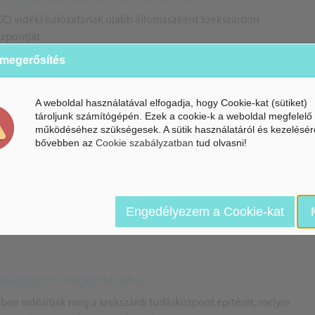
CC) vidéki hálózatának újabb állomásaként Szekszárdon
zpontját.
 megerősítés
A weboldal használatával elfogadja, hogy Cookie-kat (sütiket)
tároljunk számítógépén. Ezek a cookie-k a weboldal megfelelő
működéséhez szükségesek. A sütik használatáról és kezelésér
bővebben az
Cookie szabályzatban
tud olvasni!
kben bővítette szekszárdi üzemét...
G-Alkatrészgyártó Kft. és társvállalata az East European
vítette és fejlesztette területét.
Engedélyezem a Cookie-kat
udásközpont megépítéséhez
en valósítják meg a szekszárdi tudásközpont építését, melyre