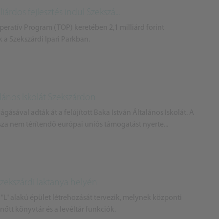
árdos fejlesztés indul Szekszá...
Operatív Program (TOP) keretében 2,1 milliárd forint
 a Szekszárdi Ipari Parkban.
alános Iskolát Szekszárdon
gásával adták át a felújított Baka István Általános Iskolát. A
sza nem térítendő európai uniós támogatást nyerte...
zekszárdi laktanya helyén
"L" alakú épület létrehozását tervezik, melynek központi
nőtt könyvtár és a levéltár funkciók.