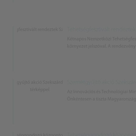
Tehetségfesztivált rendezte
Kétnapos Nemzetközi Tehetségfesz
környezet jelszóval. A rendezvény
Szemétgyűjtő akció Szekszár
Az Innovációs és Technológiai Min
Önkéntesen a tiszta Magyarországé
Tehetséggondozó központot n