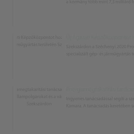
a kormány több mint 7,3 milliárd fo
Új Ágazati Képzőközpontot ho
Szekszárdon a Széchenyi 2020 Pr
specializált gép- és járműgyártás t
Energiamegtakarítási tanácsad
Ingyenes tanácsadással segíti a s
Kamara. A tanácsadás keretében se