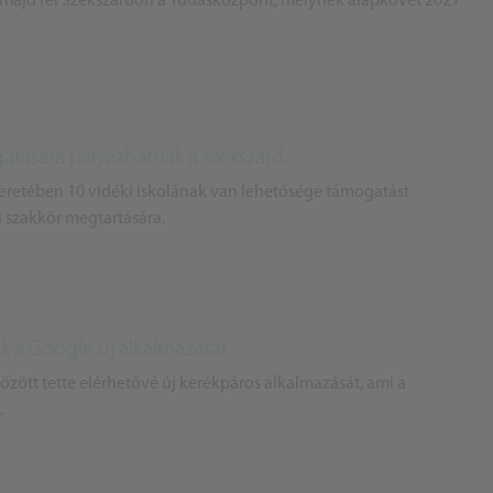
l majd fel Szekszárdon a Tudásközpont, melynek alapkövét 2021
atására pályázhatnak a szekszárd...
retében 10 vidéki iskolának van lehetősége támogatást
i szakkör megtartására.
ák a Google új alkalmazását
ött tette elérhetővé új kerékpáros alkalmazását, ami a
.